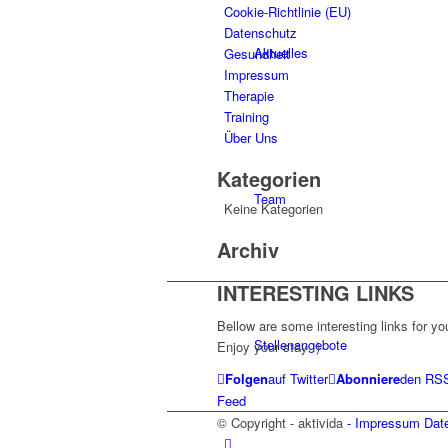
Cookie-Richtlinie (EU)
Datenschutz
Aktuelles
Gesundheit
Impressum
Therapie
Training
Über Uns
Kategorien
Team
Keine Kategorien
Archiv
INTERESTING LINKS
Bellow are some interesting links for yo
Stellenangebote
Enjoy your stay :)
Folgen
auf Twitter
Abonniere
den RS
Feed
© Copyright - aktivida
- Impressum
Dat