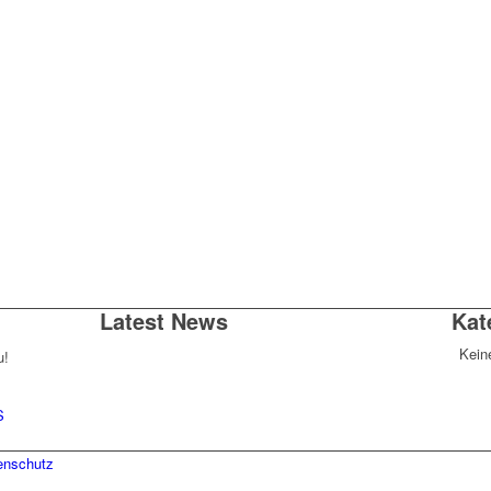
Latest News
Kat
Kein
u!
S
enschutz