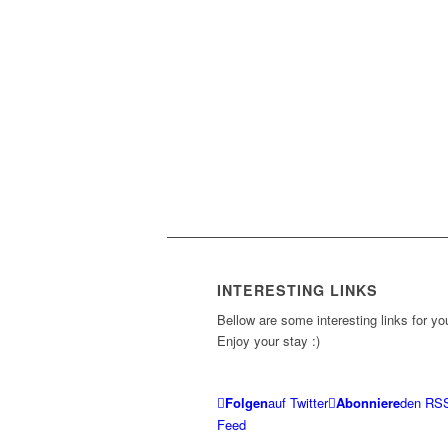
INTERESTING LINKS
Bellow are some interesting links for yo
Enjoy your stay :)
Folgen
auf Twitter
Abonniere
den RS
Feed