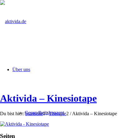
Über uns
Aktivida – Kinesiotape
Gesundheitskonzept
Du bist hier:
Startseite
1
/
Therapie
2
/
Aktivida – Kinesiotape
Seiten