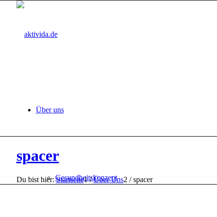
Über uns
spacer
Gesundheitskonzept
Du bist hier:
Startseite
1
/
Über Uns
2
/
spacer