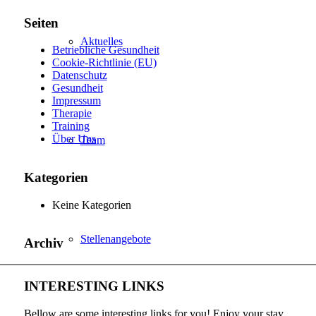
Seiten
Aktuelles
Betriebliche Gesundheit
Cookie-Richtlinie (EU)
Datenschutz
Gesundheit
Impressum
Therapie
Training
Über Uns
Team
Kategorien
Keine Kategorien
Stellenangebote
Archiv
INTERESTING LINKS
Bellow are some interesting links for you! Enjoy your stay