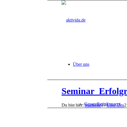
Über uns
Seminar_Erfolg
Gesundheitskonzept
Du bist hier:
Startseite
1
/
Über Uns
2