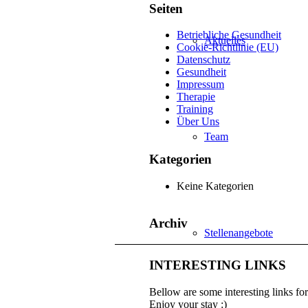
Seiten
Betriebliche Gesundheit
Aktuelles
Cookie-Richtlinie (EU)
Datenschutz
Gesundheit
Impressum
Therapie
Training
Über Uns
Team
Kategorien
Keine Kategorien
Archiv
Stellenangebote
INTERESTING LINKS
Bellow are some interesting links fo
Enjoy your stay :)