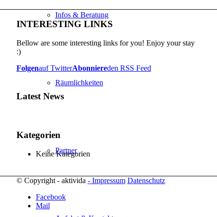
Infos & Beratung
INTERESTING LINKS
Bellow are some interesting links for you! Enjoy your stay
:)
Folgen
auf Twitter
Abonniere
den RSS Feed
Räumlichkeiten
Latest News
Kategorien
Partner
Keine Kategorien
© Copyright - aktivida
- Impressum
Datenschutz
Facebook
Mail