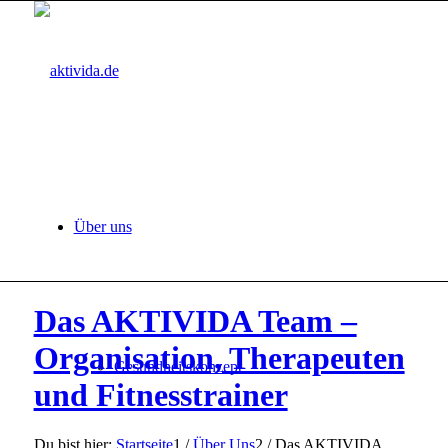
Über uns
Das AKTIVIDA Team –
Organisation, Therapeuten
Gesundheitskonzept
und Fitnesstrainer
Du bist hier:
Startseite
1
/
Über Uns
2
/
Das AKTIVIDA