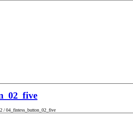
n_02_five
2
/
04_fintess_button_02_five