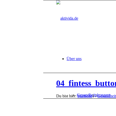
Über uns
04_fintess_butto
Gesundheitskonzept
Du bist hier:
Startseite
1
/
Gesundheit