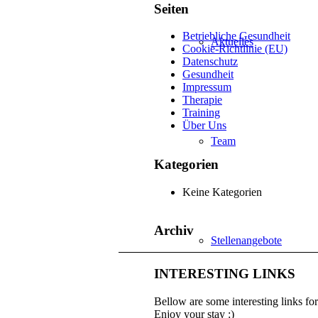
Seiten
Betriebliche Gesundheit
Aktuelles
Cookie-Richtlinie (EU)
Datenschutz
Gesundheit
Impressum
Therapie
Training
Über Uns
Team
Kategorien
Keine Kategorien
Archiv
Stellenangebote
INTERESTING LINKS
Bellow are some interesting links fo
Enjoy your stay :)